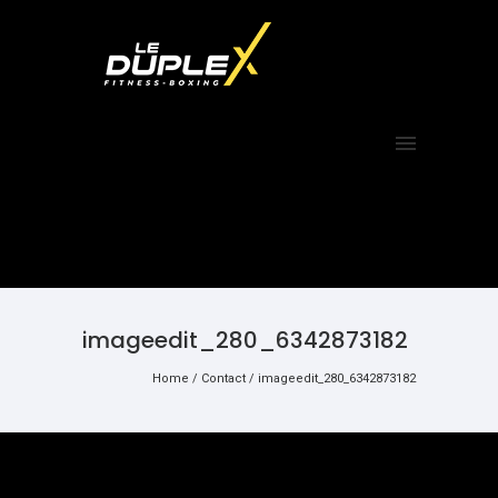
imageedit_280_6342873182
Home
/
Contact
/
imageedit_280_6342873182