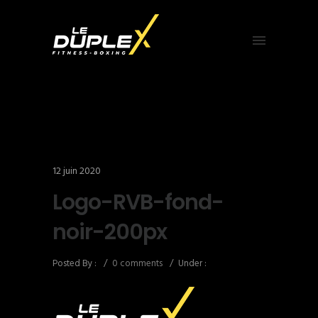
12 juin 2020
Logo-RVB-fond-
noir-200px
Posted By :
/
0 comments
/
Under :