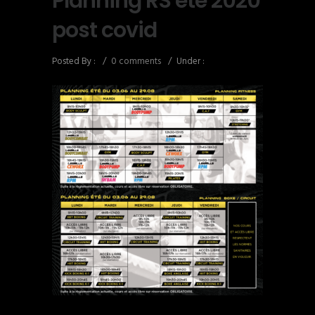
Planning RS ete 2020
post covid
Posted By :
/
0 comments
/
Under :